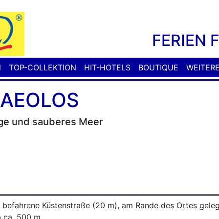
FERIEN 
N
TOP-COLLEKTION
HIT-HOTELS
BOUTIQUE
WEITER
 AEOLOS
age und sauberes Meer
 befahrene Küstenstraße (20 m), am Rande des Ortes geleg
 ca. 500 m.