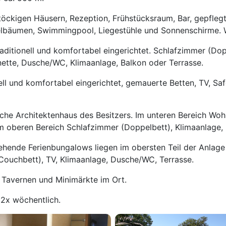
töckigen Häusern, Rezeption, Frühstücksraum, Bar, gepflegt
elbäumen, Swimmingpool, Liegestühle und Sonnenschirme.
aditionell und komfortabel eingerichtet. Schlafzimmer (Do
nette, Dusche/WC, Klimaanlage, Balkon oder Terrasse.
ell und komfortabel eingerichtet, gemauerte Betten, TV, Sa
che Architektenhaus des Besitzers. Im unteren Bereich Woh
 Im oberen Bereich Schlafzimmer (Doppelbett), Klimaanlage,
tehende Ferienbungalows liegen im obersten Teil der Anlage
(Couchbett), TV, Klimaanlage, Dusche/WC, Terrasse.
Tavernen und Minimärkte im Ort.
2x wöchentlich.